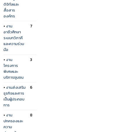
ดิจิทัลและ
สื่อสาร
องค์กร
•
งาน
7
อาชีวศึกษา
ระบบทวิภาคี
และความร่วม
มือ
•
งาน
3
โครงการ
พิเศษและ
บริการชุมชน
•
งานส่งเสริม
6
ธุรกิจและการ
เป็นผู้ประกอบ
การ
•
งาน
8
ปกครองและ
ความ