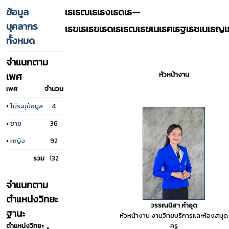
ข้อมูล
เธเธฒเธเธงเธดเธ—
บุคลากร
เธขเธเธฃเธดเธเธฒเธฃเนเธฅเธฐเธซเนเธญเ
ทั้งหมด
จำแนกตาม
เพศ
หัวหน้างาน
เพศ
จำนวน
•
ไม่ระบุข้อมูล
4
•
ชาย
36
•
หญิง
92
รวม
132
จำแนกตาม
ตำแหน่งวิทยะ
วรรณนิสา คำอุด
ฐานะ
หัวหน้างาน งานวิทยบริการและห้องสมุด
ครู
ตำแหน่งวิทยะ