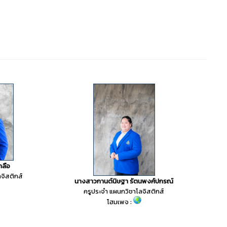
าลือ
จิสติกส์
นางสาวกานต์นิษฐา รัตนพงศ์ปกรณ์
ครูประจำ แผนกวิชาโลจิสติกส์
โฮมเพจ :