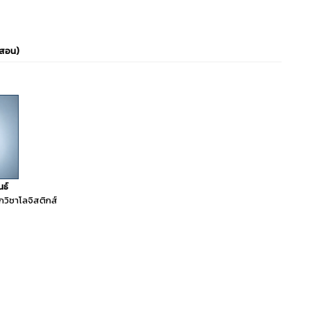
สอน)
ธ์
วิชาโลจิสติกส์