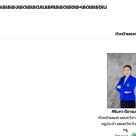
เธเธเธเธงเธดเธเธฒเนเธฅเธเธดเธชเธ•เธดเธเธชเน
หัวหน้าแผนก
ศิรินภา ดีอารม
หัวหน้าแผนก แผนกวิชา
ครูประจำ แผนกวิชาโล
ครู