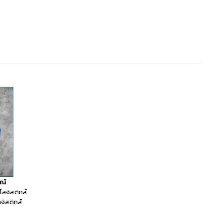
ณ์
โลจิสติกส์
จิสติกส์