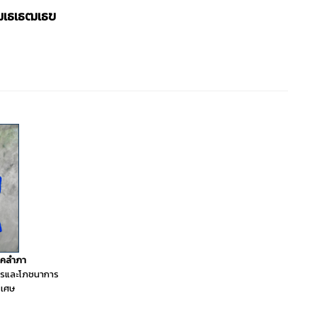
ธฒเธเธฒเธฃ
าคลำภา
ารและโภชนาการ
ิเศษ