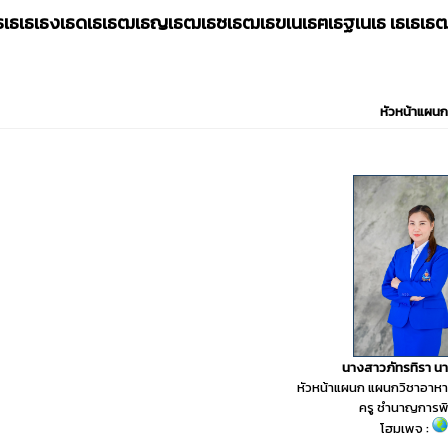
เธเธเธเธงเธดเธเธฒเธญเธฒเธซเธฒเธฃเนเธฅเธฐเนเธ เธเธเ
หัวหน้าแผนก
นางสาวภัทรทิรา น
หัวหน้าแผนก แผนกวิชาอาห
ครู ชำนาญการพ
โฮมเพจ :