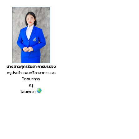
นางสาวศุภรธันยา การบรรจง
ครูประจำ แผนกวิชาอาหารและ
โภชนาการ
ครู
โฮมเพจ :