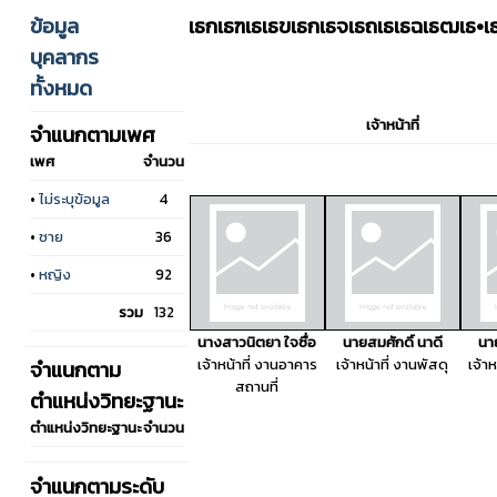
ข้อมูล
เธกเธฑเธเธขเธกเธจเธถเธเธฉเธฒเธ•เธญ
บุคลากร
ทั้งหมด
เจ้าหน้าที่
จำแนกตามเพศ
เพศ
จำนวน
•
ไม่ระบุข้อมูล
4
•
ชาย
36
•
หญิง
92
รวม
132
นางสาวนิตยา ใจซื่อ
นายสมศักดิ์ นาดี
นาย
เจ้าหน้าที่ งานอาคาร
เจ้าหน้าที่ งานพัสดุ
เจ้า
จำแนกตาม
สถานที่
ตำแหน่งวิทยะฐานะ
ตำแหน่งวิทยะฐานะ
จำนวน
จำแนกตามระดับ